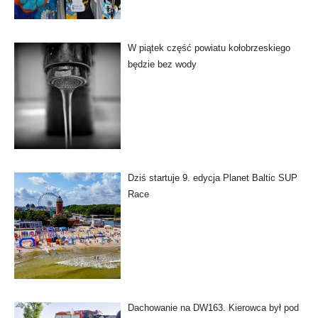
W piątek część powiatu kołobrzeskiego
będzie bez wody
Dziś startuje 9. edycja Planet Baltic SUP
Race
Dachowanie na DW163. Kierowca był pod