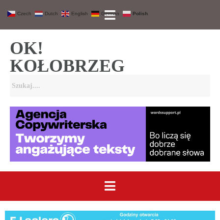
Czech
Dutch
English
German
Polish
OK!
KOŁOBRZEG