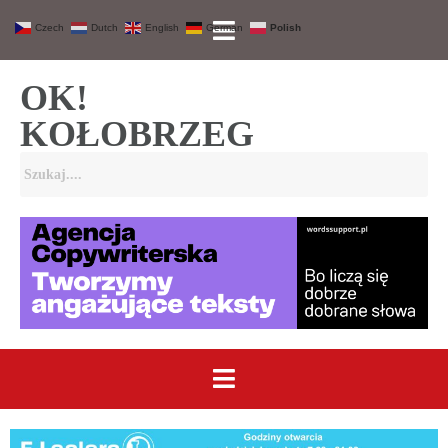
Czech
Dutch
English
German
Polish
OK!
KOŁOBRZEG