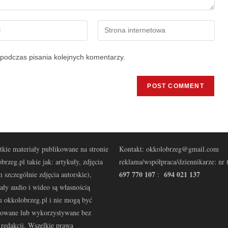
podczas pisania kolejnych komentarzy.
kie materiały publikowane na stronie
Kontakt: okkolobrzeg@gmail.com
brzeg.pl takie jak: artykuły, zdjęcia
reklama/współpraca/dziennikarze: nr t
697 770 107
694 021 137
 szczególnie zdjęcia autorskie),
:
ały audio i wideo są własnością
u okkolobrzeg.pl i nie mogą być
kowane lub wykorzystywane bez
redakcji. Wszelkie prawa