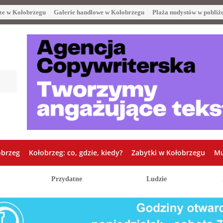
ze w Kołobrzegu
Galerie handlowe w Kołobrzegu
Plaża nudystów w pobliż
obrzeg
Kołobrzeg: co, gdzie, kiedy?
Zabytki w Kołobrzegu
Mu
Przydatne
Ludzie