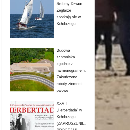
Srebrny Dzwon.
Żeglarze
spotkają się w
Kołobrzegu
Budowa
schroniska
zgodnie z
harmonogramem.
Zakończono
roboty ziemne i
palowe
XXVII
„Herbertiada” w
Kołobrzegu
(ZAPROSZENIE,