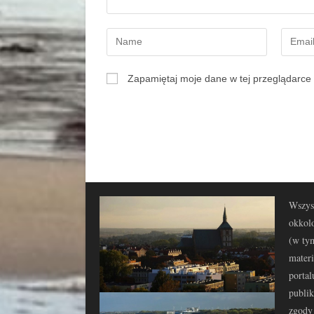
Zapamiętaj moje dane w tej przeglądarce 
Wszyst
okkolo
(w tym
materi
portal
publi
zgody 