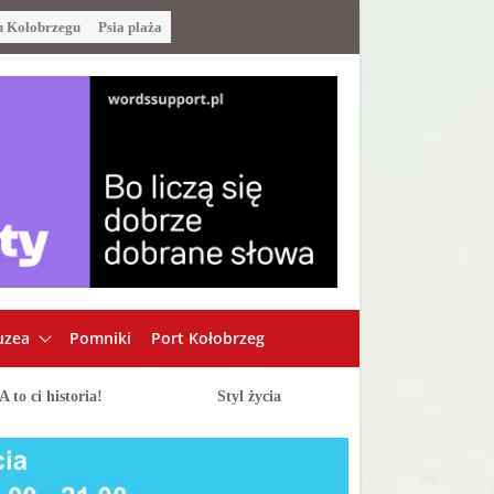
u Kołobrzegu
Psia plaża
zea
Pomniki
Port Kołobrzeg
A to ci historia!
Styl życia