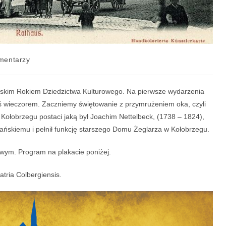
mentarzy
ejskim Rokiem Dziedzictwa Kulturowego. Na pierwsze wydarzenia
ś wieczorem. Zaczniemy świętowanie z przymrużeniem oka, czyli
Kołobrzegu postaci jaką był Joachim Nettelbeck, (1738 – 1824),
zańskiemu i pełnił funkcję starszego Domu Żeglarza w Kołobrzegu.
owym. Program na plakacie poniżej.
tria Colbergiensis.