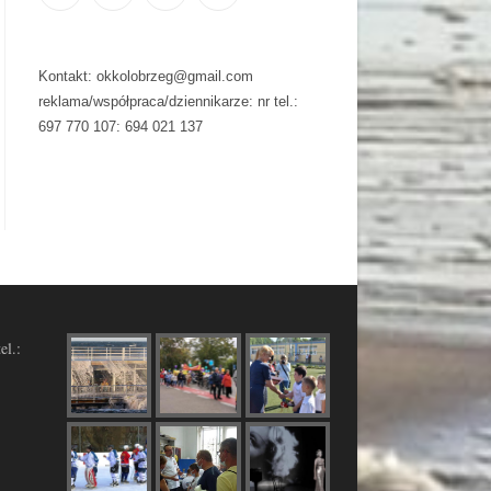
Kontakt: okkolobrzeg@gmail.com
reklama/współpraca/dziennikarze: nr tel.:
697 770 107: 694 021 137
el.: