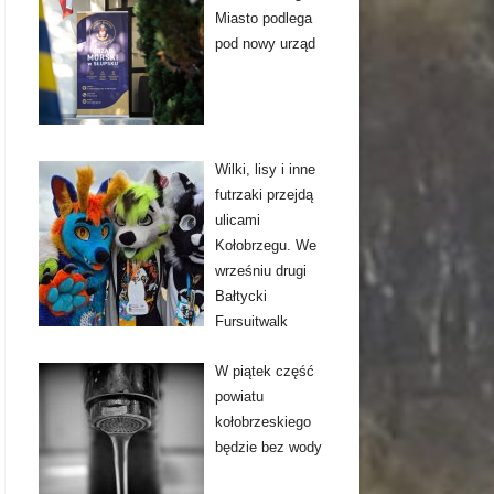
Miasto podlega
pod nowy urząd
Wilki, lisy i inne
futrzaki przejdą
ulicami
Kołobrzegu. We
wrześniu drugi
Bałtycki
Fursuitwalk
W piątek część
powiatu
kołobrzeskiego
będzie bez wody