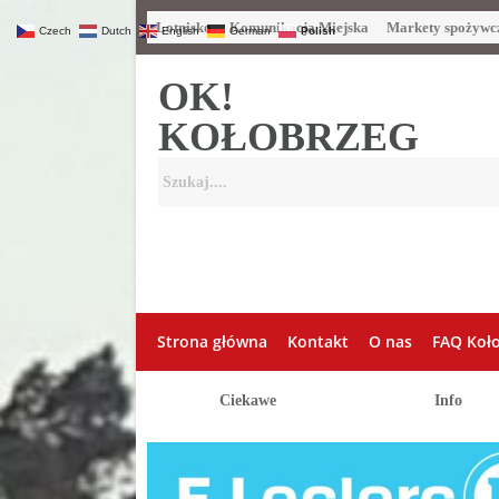
Lotnisko
Komunikacja Miejska
Markety spożywc
Czech
Dutch
English
German
Polish
OK!
KOŁOBRZEG
Strona główna
Kontakt
O nas
FAQ Koł
Ciekawe
Info