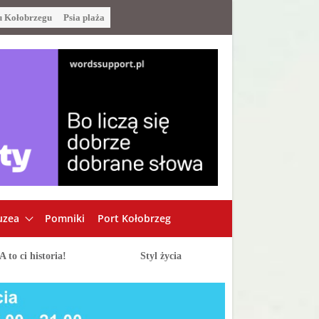
u Kołobrzegu
Psia plaża
zea
Pomniki
Port Kołobrzeg
A to ci historia!
Styl życia