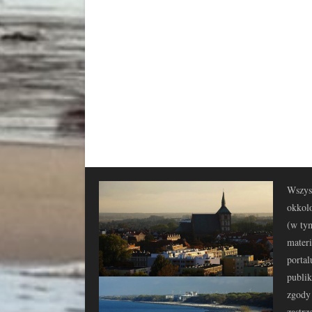
Wszyst
okkolo
(w tym
materi
portal
publi
zgody 
zastrz