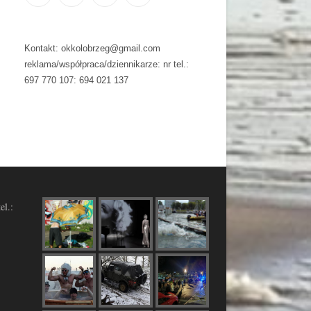
Kontakt: okkolobrzeg@gmail.com
reklama/współpraca/dziennikarze: nr tel.:
697 770 107: 694 021 137
el.: