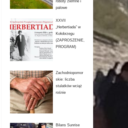
roboty ziemne i
palowe
XXVII
„Herbertiada” w
Kołobrzegu
(ZAPROSZENIE,
PROGRAM)
Zachodniopomor
skie: liczba
stulatków wciąż
rośnie
Bilans Sunrise