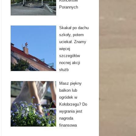
Koncertów
Porannych
Skakał po dachu
szkoły, potem
uciekał. Znamy
więcej
szczegółów
nocnej akcji
służb
Masz piękny
balkon lub
ogródek w
Kołobrzegu? Do
wygrania jest
nagroda
finansowa