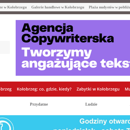
ze w Kołobrzegu
Galerie handlowe w Kołobrzegu
Plaża nudystów w pobliż
obrzeg
Kołobrzeg: co, gdzie, kiedy?
Zabytki w Kołobrzegu
Mu
Przydatne
Ludzie