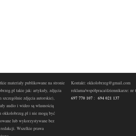
kie materiały publikowane na stronie
Kontakt: okkolobrzeg@gmail.com
brzeg.pl takie jak: artykuły, zdjęcia
reklama/współpraca/dziennikarze: nr t
697 770 107
694 021 137
 szczególnie zdjęcia autorskie),
:
ały audio i wideo są własnością
u okkolobrzeg.pl i nie mogą być
kowane lub wykorzystywane bez
redakcji. Wszelkie prawa
eżone.