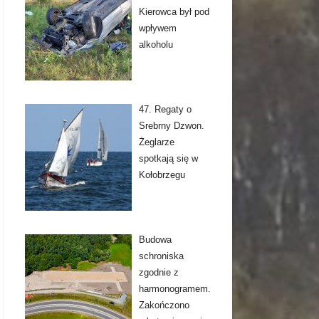
Kierowca był pod
wpływem
alkoholu
47. Regaty o
Srebrny Dzwon.
Żeglarze
spotkają się w
Kołobrzegu
Budowa
schroniska
zgodnie z
harmonogramem.
Zakończono