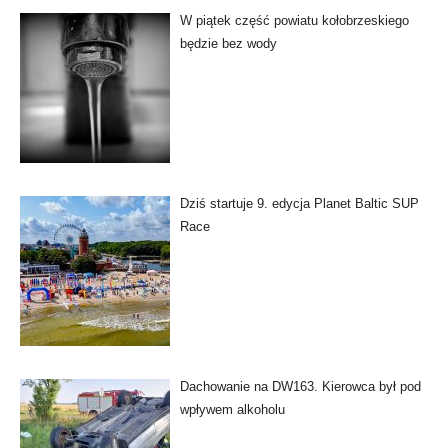
W piątek część powiatu kołobrzeskiego
będzie bez wody
Dziś startuje 9. edycja Planet Baltic SUP
Race
Dachowanie na DW163. Kierowca był pod
wpływem alkoholu