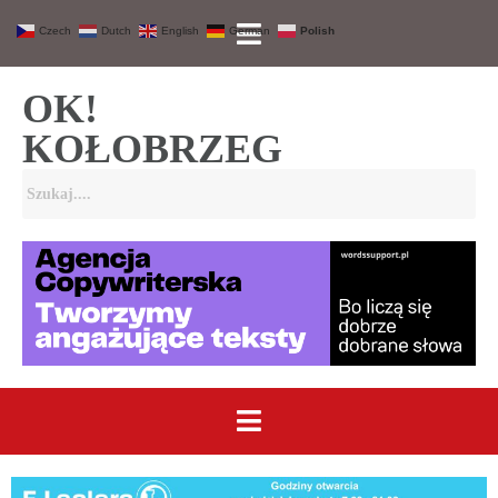
Czech
Dutch
English
German
Polish
OK!
KOŁOBRZEG