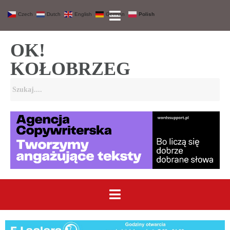
Czech
Dutch
English
German
Polish
OK!
KOŁOBRZEG