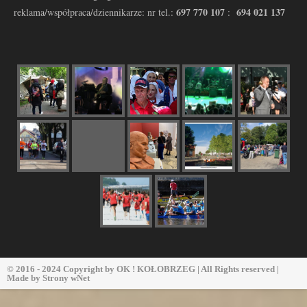
697 770 107
694 021 137
reklama/współpraca/dziennikarze: nr tel.:
:
© 2016 - 2024 Copyright by
OK ! KOŁOBRZEG
| All Rights reserved |
Made by
Strony wNet