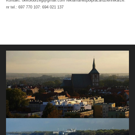
Kontakt: okkolobrzeg@gmail.com reklama/współpraca/dziennikarze:
nr tel.: 697 770 107: 694 021 137