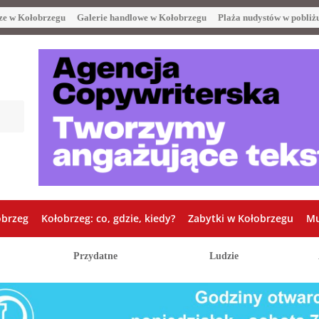
ze w Kołobrzegu
Galerie handlowe w Kołobrzegu
Plaża nudystów w pobliż
obrzeg
Kołobrzeg: co, gdzie, kiedy?
Zabytki w Kołobrzegu
Mu
Przydatne
Ludzie