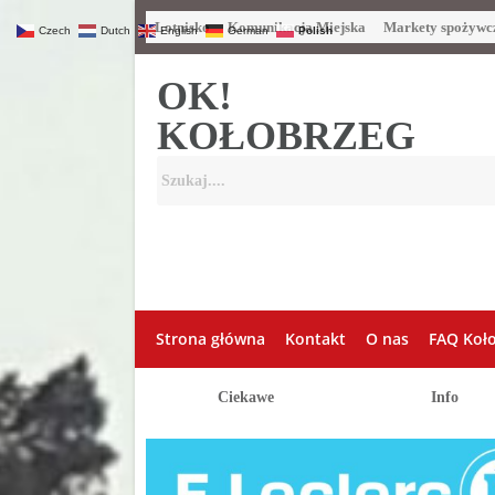
Lotnisko
Komunikacja Miejska
Markety spożywc
Czech
Dutch
English
German
Polish
OK!
KOŁOBRZEG
Strona główna
Kontakt
O nas
FAQ Koł
Ciekawe
Info