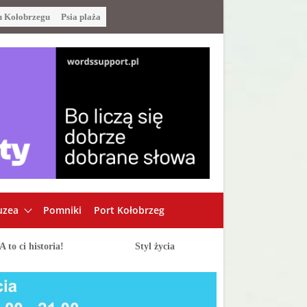
u Kołobrzegu
Psia plaża
zea
Pomniki
Port Kołobrzeg
A to ci historia!
Styl życia