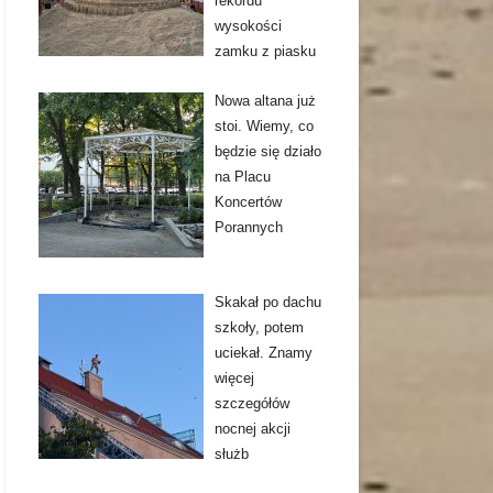
rekordu
wysokości
zamku z piasku
Nowa altana już
stoi. Wiemy, co
będzie się działo
na Placu
Koncertów
Porannych
Skakał po dachu
szkoły, potem
uciekał. Znamy
więcej
szczegółów
nocnej akcji
służb