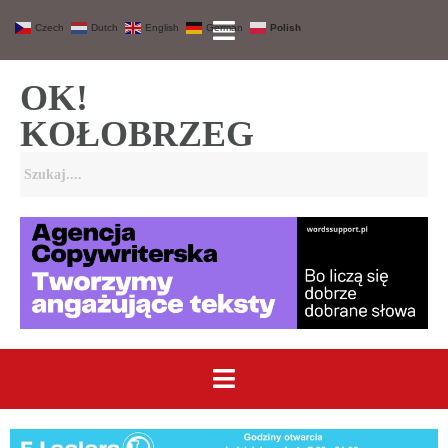
Czech
Dutch
English
German
Polish
OK!
KOŁOBRZEG