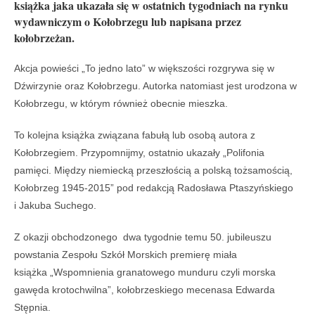
książka jaka ukazała się w ostatnich tygodniach na rynku
wydawniczym o Kołobrzegu lub napisana przez
kołobrzeżan.
Akcja powieści „To jedno lato” w większości rozgrywa się w
Dźwirzynie oraz Kołobrzegu. Autorka natomiast jest urodzona w
Kołobrzegu, w którym również obecnie mieszka.
To kolejna książka związana fabułą lub osobą autora z
Kołobrzegiem. Przypomnijmy, ostatnio ukazały „Polifonia
pamięci. Między niemiecką przeszłością a polską tożsamością,
Kołobrzeg 1945-2015” pod redakcją Radosława Ptaszyńskiego
i Jakuba Suchego.
Z okazji obchodzonego dwa tygodnie temu 50. jubileuszu
powstania Zespołu Szkół Morskich premierę miała
książka „Wspomnienia granatowego munduru czyli morska
gawęda krotochwilna”, kołobrzeskiego mecenasa Edwarda
Stępnia.