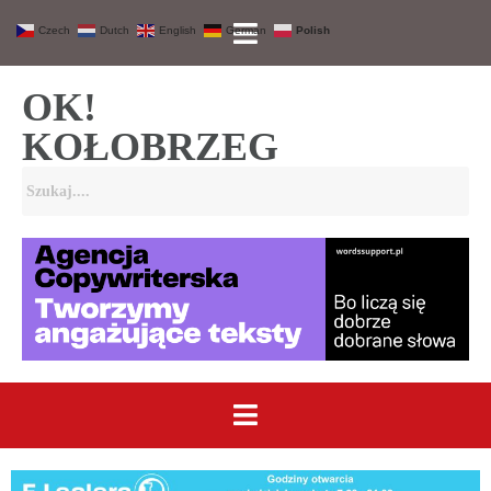
Czech
Dutch
English
German
Polish
OK!
KOŁOBRZEG