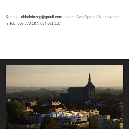
Kontakt: okkolobrzeg@gmail.com reklama/współpraca/dziennikarze:
nr tel.: 697 770 107: 694 021 137