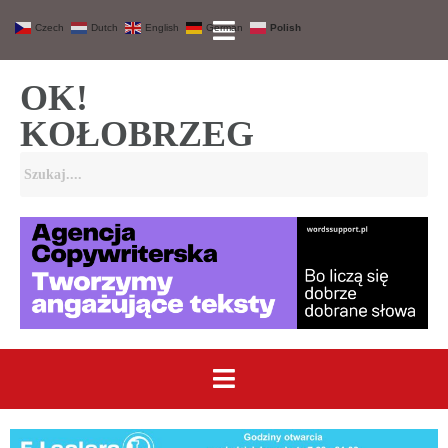
Czech
Dutch
English
German
Polish
OK!
KOŁOBRZEG