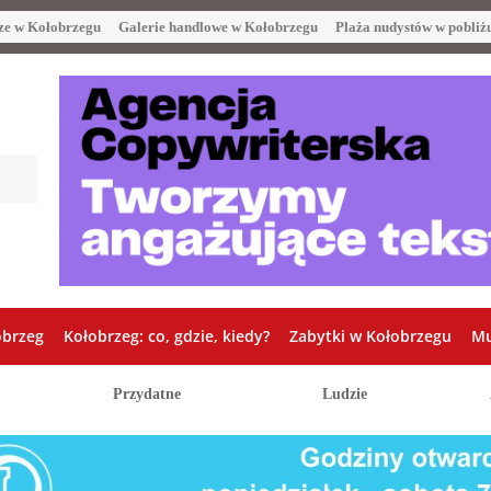
ze w Kołobrzegu
Galerie handlowe w Kołobrzegu
Plaża nudystów w pobliż
obrzeg
Kołobrzeg: co, gdzie, kiedy?
Zabytki w Kołobrzegu
Mu
Przydatne
Ludzie