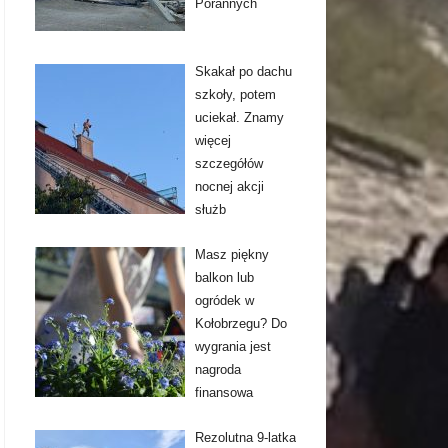
Porannych
Skakał po dachu
szkoły, potem
uciekał. Znamy
więcej
szczegółów
nocnej akcji
służb
Masz piękny
balkon lub
ogródek w
Kołobrzegu? Do
wygrania jest
nagroda
finansowa
Rezolutna 9-latka