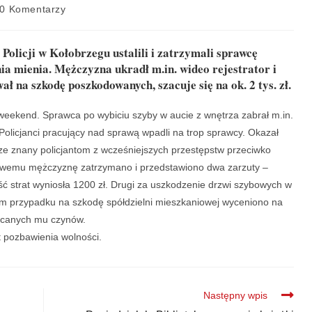
0 Komentarzy
olicji w Kołobrzegu ustalili i zatrzymali sprawcę
 mienia. Mężczyzna ukradł m.in. wideo rejestrator i
ł na szkodę poszkodowanych, szacuje się na ok. 2 tys. zł.
eekend. Sprawca po wybiciu szyby w aucie z wnętrza zabrał m.in.
Policjanci pracujący nad sprawą wpadli na trop sprawcy. Okazał
rze znany policjantom z wcześniejszych przestępstw przeciwko
owemu mężczyznę zatrzymano i przedstawiono dwa zarzuty –
ć strat wyniosła 1200 zł. Drugi za uszkodzenie drzwi szybowych w
tym przypadku na szkodę spółdzielni mieszkaniowej wyceniono na
zucanych mu czynów.
t pozbawienia wolności.
Następny wpis