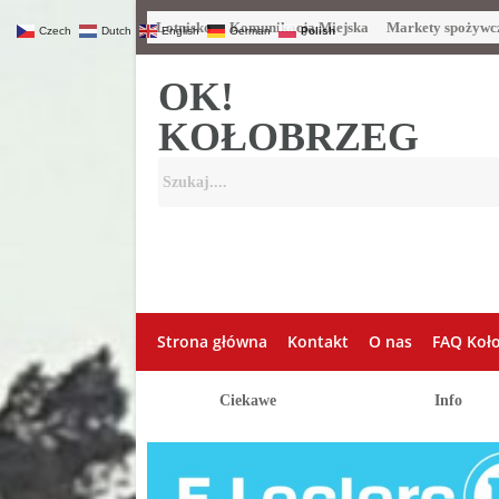
Lotnisko
Komunikacja Miejska
Markety spożywc
Czech
Dutch
English
German
Polish
OK!
KOŁOBRZEG
Strona główna
Kontakt
O nas
FAQ Koł
Ciekawe
Info