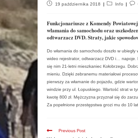
19 października 2018
Info
Funkcjonariusze z Komendy Powiatowej P
włamania do samochodu oraz uszkodzenia
odtwarzacz DVD. Straty, jakie spowodowa
Do włamania do samochodu doszło w ubiegły w
wideo rejestrator, odtwarzacz DVD i… napoje. 
się nim 21-letni mieszkaniec Kołobrzegu. Dob
mieniu. Dzięki zebranemu materiałowi proces
pierwszy za włamanie do pojazdu, gdzie wartoś
windzie przy ul. Łopuskiego. Wartość strat w 
kwotę 800 zł. Mężczyzna przyznał się do zar
Za popełnione przestępstwa grozi mu do 10 la
Previous Post