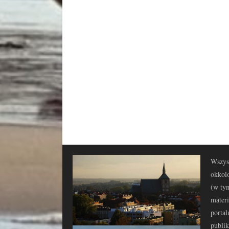
Wszyst
okkolo
(w tym
materi
portal
publi