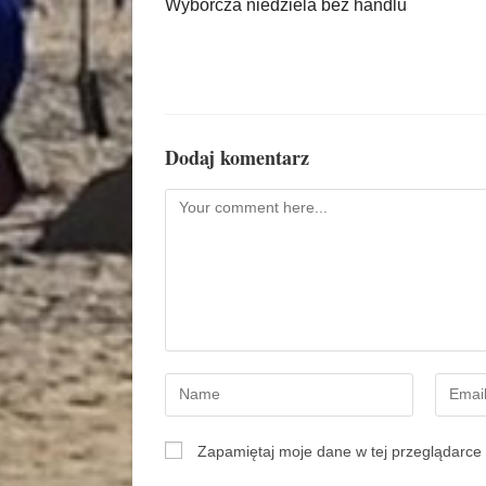
Wyborcza niedziela bez handlu
Dodaj komentarz
Zapamiętaj moje dane w tej przeglądarce 