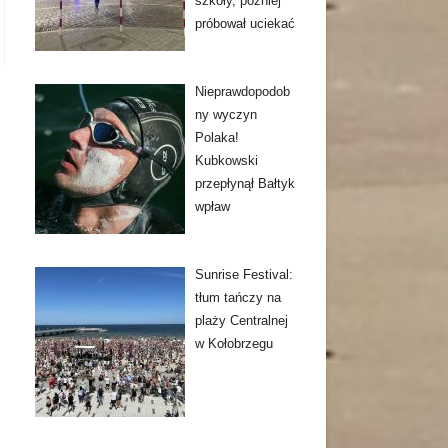
szkoły, później
próbował uciekać
Nieprawdopodob
ny wyczyn
Polaka!
Kubkowski
przepłynął Bałtyk
wpław
Sunrise Festival:
tłum tańczy na
plaży Centralnej
w Kołobrzegu