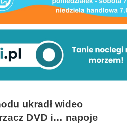
hodu ukradł wideo
arzacz DVD i… napoje