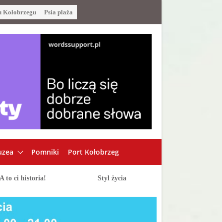
u Kołobrzegu
Psia plaża
zea
Pomniki
Port Kołobrzeg
A to ci historia!
Styl życia