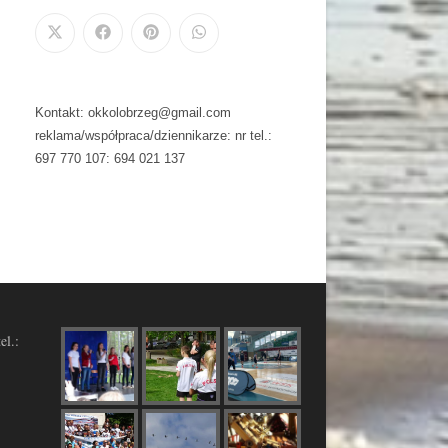
Kontakt: okkolobrzeg@gmail.com
reklama/współpraca/dziennikarze: nr tel.:
697 770 107: 694 021 137
el.: