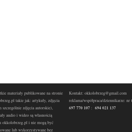
kie materiały publikowane na stronie
Kontakt: okkolobrzeg@gmail.com
brzeg.pl takie jak: artykuły, zdjęcia
reklama/współpraca/dziennikarze: nr t
697 770 107
694 021 137
 szczególnie zdjęcia autorskie),
:
ały audio i wideo są własnością
u okkolobrzeg.pl i nie mogą być
kowane lub wykorzystywane bez