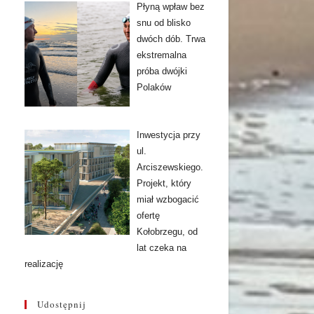
Płyną wpław bez
snu od blisko
dwóch dób. Trwa
ekstremalna
próba dwójki
Polaków
Inwestycja przy
ul.
Arciszewskiego.
Projekt, który
miał wzbogacić
ofertę
Kołobrzegu, od
lat czeka na
realizację
Udostępnij