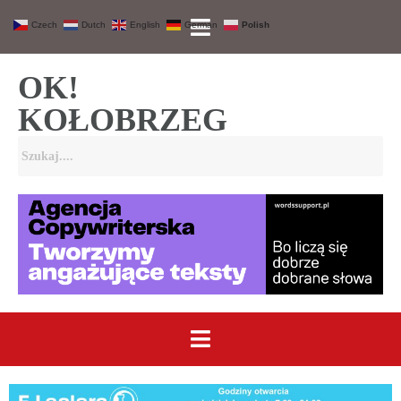
Czech
Dutch
English
German
Polish
OK!
KOŁOBRZEG