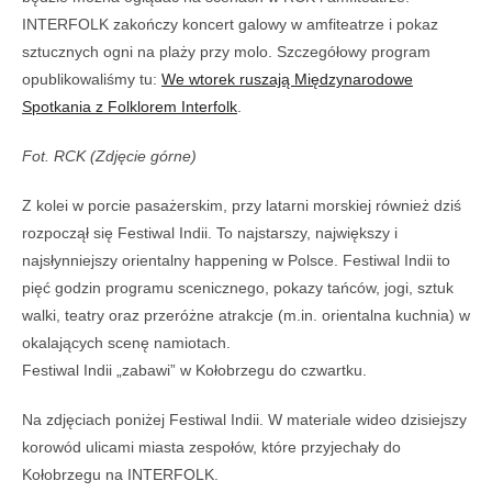
INTERFOLK zakończy koncert galowy w amfiteatrze i pokaz
sztucznych ogni na plaży przy molo. Szczegółowy program
opublikowaliśmy tu:
We wtorek ruszają Międzynarodowe
Spotkania z Folklorem Interfolk
.
Fot. RCK (Zdjęcie górne)
Z kolei w porcie pasażerskim, przy latarni morskiej również dziś
rozpoczął się Festiwal Indii. To najstarszy, największy i
najsłynniejszy orientalny happening w Polsce. Festiwal Indii to
pięć godzin programu scenicznego, pokazy tańców, jogi, sztuk
walki, teatry oraz przeróżne atrakcje (m.in. orientalna kuchnia) w
okalających scenę namiotach.
Festiwal Indii „zabawi” w Kołobrzegu do czwartku.
Na zdjęciach poniżej Festiwal Indii. W materiale wideo dzisiejszy
korowód ulicami miasta zespołów, które przyjechały do
Kołobrzegu na INTERFOLK.