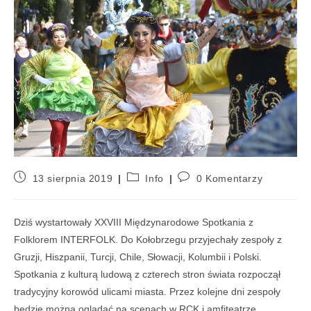
13 sierpnia 2019
Info
0 Komentarzy
Dziś wystartowały XXVIII Międzynarodowe Spotkania z
Folklorem INTERFOLK. Do Kołobrzegu przyjechały zespoły z
Gruzji, Hiszpanii, Turcji, Chile, Słowacji, Kolumbii i Polski.
Spotkania z kulturą ludową z czterech stron świata rozpoczął
tradycyjny korowód ulicami miasta. Przez kolejne dni zespoły
będzie można oglądać na scenach w RCK i amfiteatrze.