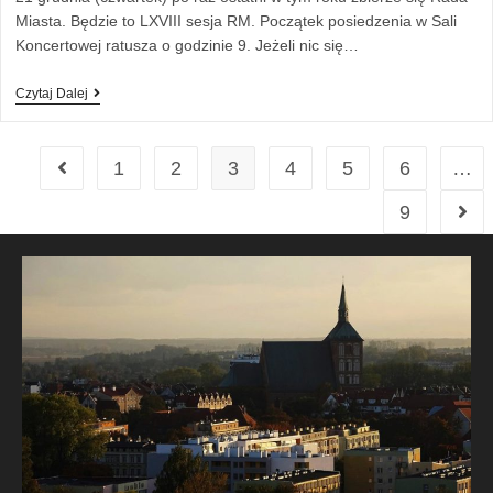
Miasta. Będzie to LXVIII sesja RM. Początek posiedzenia w Sali
Koncertowej ratusza o godzinie 9. Jeżeli nic się…
Czytaj Dalej
1
2
3
4
5
6
…
9