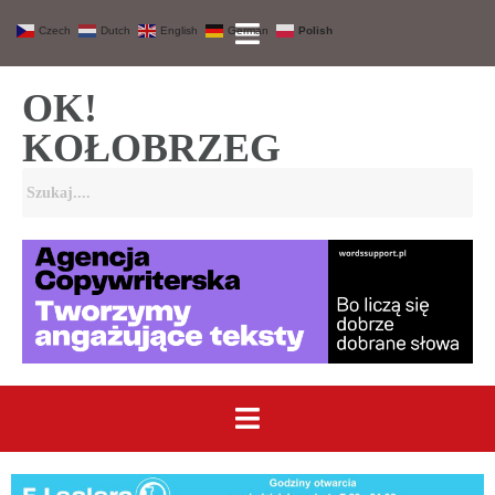
Czech
Dutch
English
German
Polish
OK!
KOŁOBRZEG