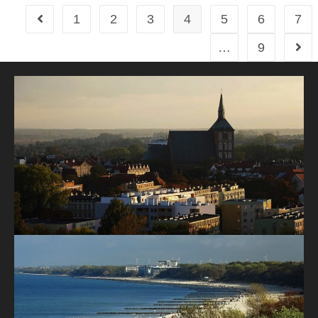
1
2
3
4
5
6
7
…
9