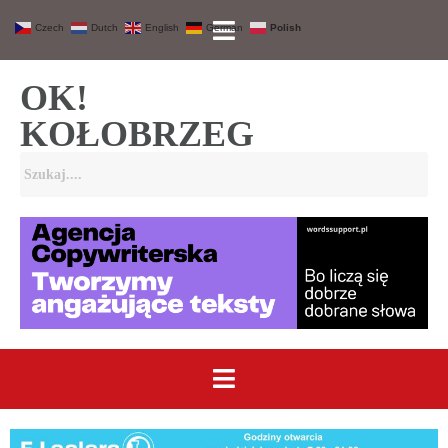
Czech
Dutch
English
German
Polish
OK!
KOŁOBRZEG