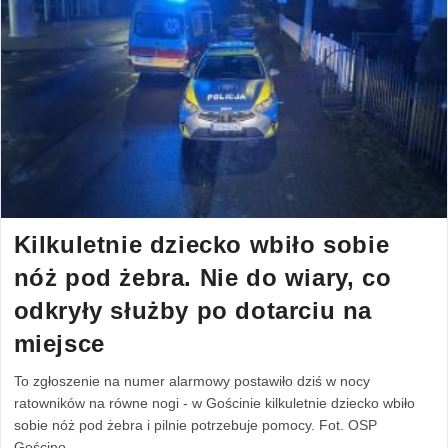
Kilkuletnie dziecko wbiło sobie
nóż pod żebra. Nie do wiary, co
odkryły służby po dotarciu na
miejsce
To zgłoszenie na numer alarmowy postawiło dziś w nocy
ratowników na równe nogi - w Gościnie kilkuletnie dziecko wbiło
sobie nóż pod żebra i pilnie potrzebuje pomocy. Fot. OSP
Gościno.…