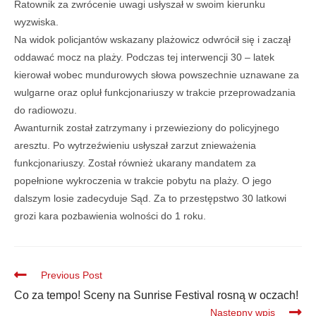
Ratownik za zwrócenie uwagi usłyszał w swoim kierunku
wyzwiska.
Na widok policjantów wskazany plażowicz odwrócił się i zaczął
oddawać mocz na plaży. Podczas tej interwencji 30 – latek
kierował wobec mundurowych słowa powszechnie uznawane za
wulgarne oraz opluł funkcjonariuszy w trakcie przeprowadzania
do radiowozu.
Awanturnik został zatrzymany i przewieziony do policyjnego
aresztu. Po wytrzeźwieniu usłyszał zarzut znieważenia
funkcjonariuszy. Został również ukarany mandatem za
popełnione wykroczenia w trakcie pobytu na plaży. O jego
dalszym losie zadecyduje Sąd. Za to przestępstwo 30 latkowi
grozi kara pozbawienia wolności do 1 roku.
Previous Post
Co za tempo! Sceny na Sunrise Festival rosną w oczach!
Następny wpis