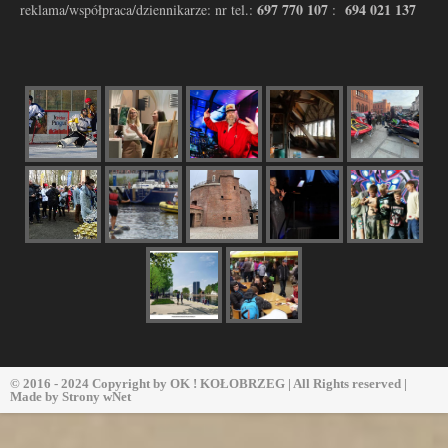
697 770 107
694 021 137
reklama/współpraca/dziennikarze: nr tel.:
:
© 2016 - 2024 Copyright by
OK ! KOŁOBRZEG
| All Rights reserved |
Made by
Strony wNet