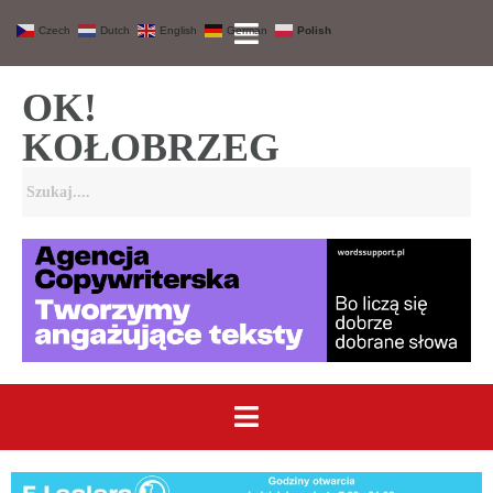
Czech
Dutch
English
German
Polish
OK!
KOŁOBRZEG