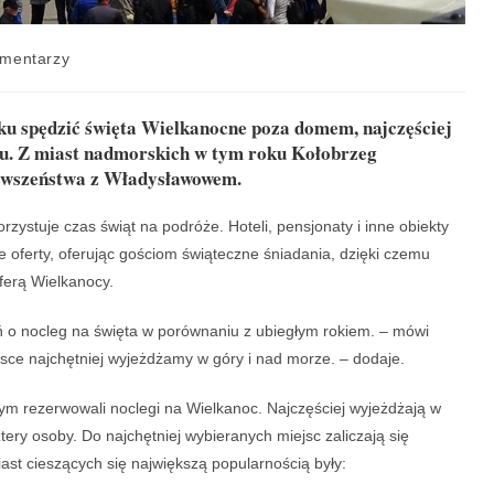
mentarzy
oku spędzić święta Wielkanocne poza domem, najczęściej
ju. Z miast nadmorskich w tym roku Kołobrzeg
erwszeństwa z Władysławowem.
rzystuje czas świąt na podróże. Hoteli, pensjonaty i inne obiekty
 oferty, oferując gościom świąteczne śniadania, dzięki czemu
ferą Wielkanocy.
 o nocleg na święta w porównaniu z ubiegłym rokiem. – mówi
lsce najchętniej wyjeżdżamy w góry i nad morze. – dodaje.
utym rezerwowali noclegi na Wielkanoc. Najczęściej wyjeżdżają w
tery osoby. Do najchętniej wybieranych miejsc zaliczają się
st cieszących się największą popularnością były: