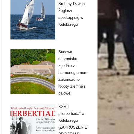
Srebrny Dzwon.
Żeglarze
spotkają się w
Kołobrzegu
Budowa
schroniska
zgodnie z
harmonogramem.
Zakończono
roboty ziemne i
palowe
XXVII
„Herbertiada” w
Kołobrzegu
(ZAPROSZENIE,