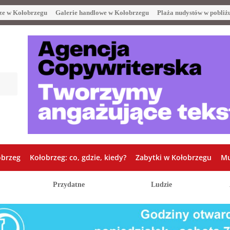
ze w Kołobrzegu
Galerie handlowe w Kołobrzegu
Plaża nudystów w pobliż
obrzeg
Kołobrzeg: co, gdzie, kiedy?
Zabytki w Kołobrzegu
Mu
Przydatne
Ludzie