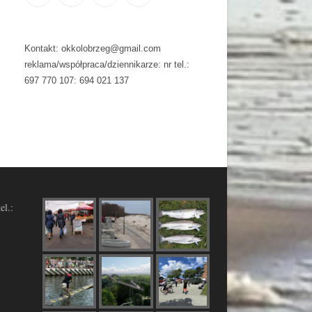
Kontakt: okkolobrzeg@gmail.com
reklama/współpraca/dziennikarze: nr tel.:
697 770 107: 694 021 137
el.: