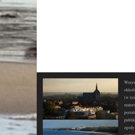
Wszyst
okkolo
(w tym
materi
portal
publi
zgody 
zastrz