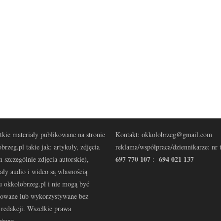
kie materiały publikowane na stronie
Kontakt: okkolobrzeg@gmail.com
brzeg.pl takie jak: artykuły, zdjęcia
reklama/współpraca/dziennikarze: nr t
697 770 107
694 021 137
 szczególnie zdjęcia autorskie),
:
ały audio i wideo są własnością
u okkolobrzeg.pl i nie mogą być
kowane lub wykorzystywane bez
redakcji. Wszelkie prawa
eżone.