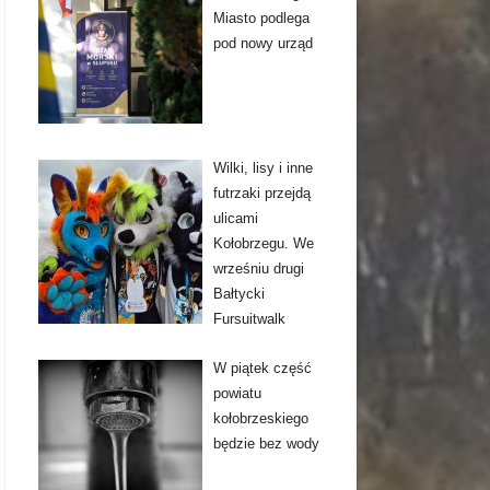
Miasto podlega
pod nowy urząd
Wilki, lisy i inne
futrzaki przejdą
ulicami
Kołobrzegu. We
wrześniu drugi
Bałtycki
Fursuitwalk
W piątek część
powiatu
kołobrzeskiego
będzie bez wody