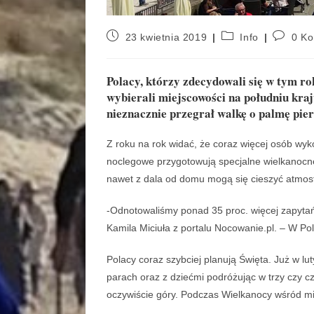
23 kwietnia 2019
Info
0 Ko
Polacy, którzy zdecydowali się w tym r
wybierali miejscowości na południu kra
nieznacznie przegrał walkę o palmę pi
Z roku na rok widać, że coraz więcej osób wyko
noclegowe przygotowują specjalne wielkanocne
nawet z dala od domu mogą się cieszyć atmos
-Odnotowaliśmy ponad 35 proc. więcej zapytań
Kamila Miciuła z portalu Nocowanie.pl. – W Po
Polacy coraz szybciej planują Święta. Już w l
parach oraz z dziećmi podróżując w trzy czy cz
oczywiście góry. Podczas Wielkanocy wśród mia