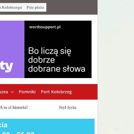
u Kołobrzegu
Psia plaża
zea
Pomniki
Port Kołobrzeg
A to ci historia!
Styl życia