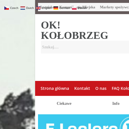
Lotnisko
Komunikacja Miejska
Markety spożywc
Czech
Dutch
English
German
Polish
OK!
KOŁOBRZEG
Strona główna
Kontakt
O nas
FAQ Koł
Ciekawe
Info