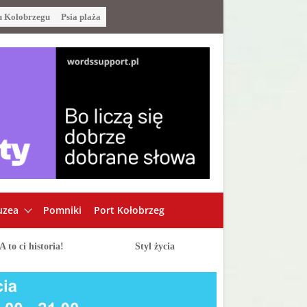
u Kołobrzegu
Psia plaża
zea
Pomniki
Port Kołobrzeg
A to ci historia!
Styl życia