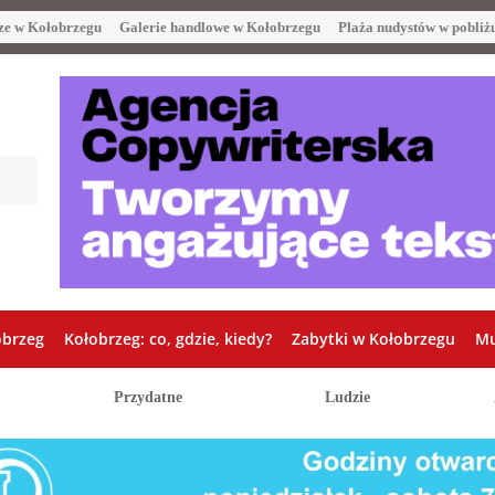
ze w Kołobrzegu
Galerie handlowe w Kołobrzegu
Plaża nudystów w pobliż
obrzeg
Kołobrzeg: co, gdzie, kiedy?
Zabytki w Kołobrzegu
Mu
Przydatne
Ludzie