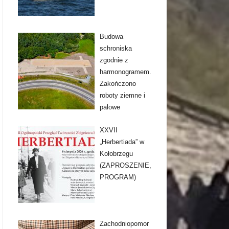
Budowa
schroniska
zgodnie z
harmonogramem.
Zakończono
roboty ziemne i
palowe
XXVII
„Herbertiada” w
Kołobrzegu
(ZAPROSZENIE,
PROGRAM)
Zachodniopomor