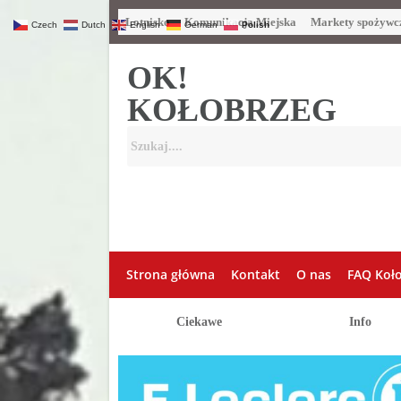
Lotnisko
Komunikacja Miejska
Markety spożywc
Czech
Dutch
English
German
Polish
OK!
KOŁOBRZEG
Strona główna
Kontakt
O nas
FAQ Koł
Ciekawe
Info