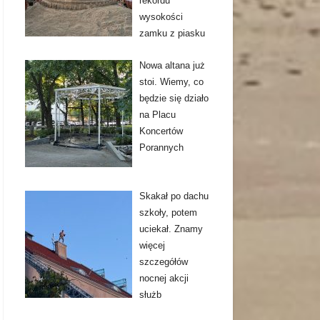
rekordu
wysokości
zamku z piasku
Nowa altana już
stoi. Wiemy, co
będzie się działo
na Placu
Koncertów
Porannych
Skakał po dachu
szkoły, potem
uciekał. Znamy
więcej
szczegółów
nocnej akcji
służb