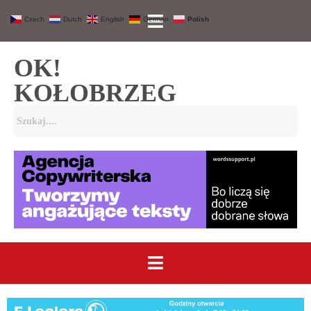
Czech
Dutch
English
German
Polish
OK!
KOŁOBRZEG