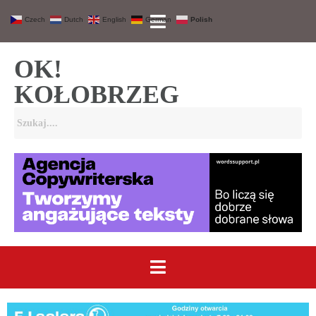
Czech
Dutch
English
German
Polish
OK!
KOŁOBRZEG