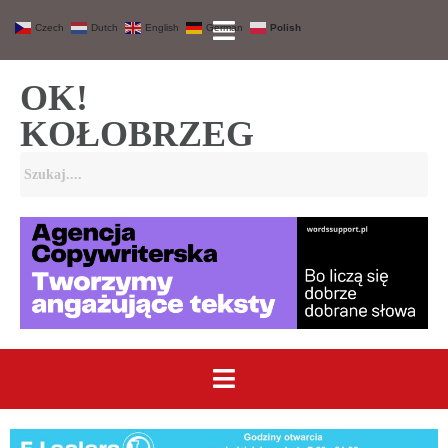
Czech
Dutch
English
German
Polish
OK!
KOŁOBRZEG