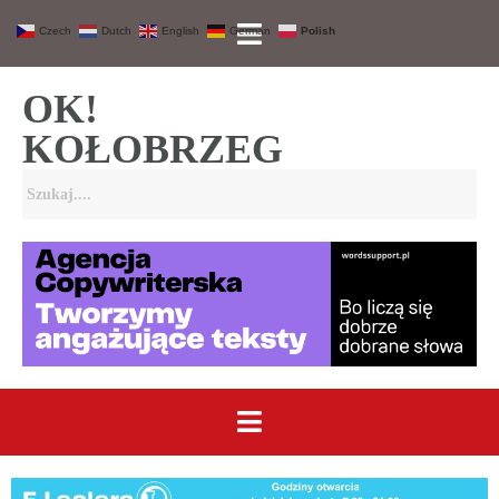
Czech
Dutch
English
German
Polish
OK!
KOŁOBRZEG