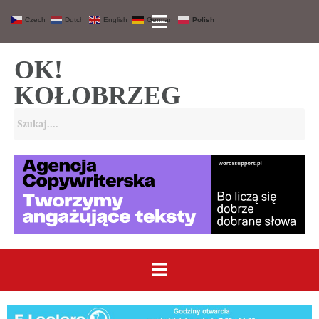
Czech
Dutch
English
German
Polish
OK!
KOŁOBRZEG