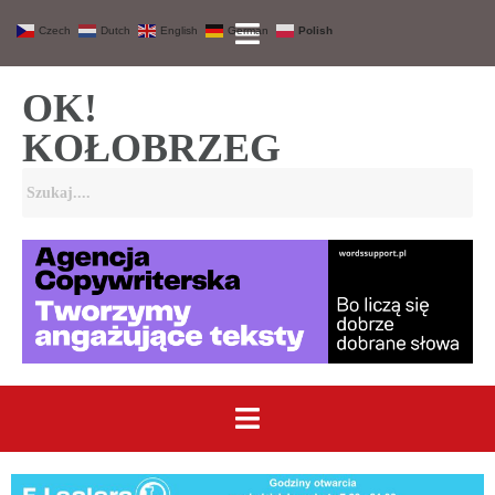
Czech
Dutch
English
German
Polish
OK!
KOŁOBRZEG