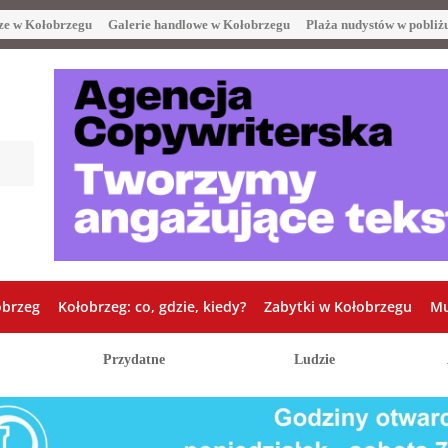
ze w Kołobrzegu
Galerie handlowe w Kołobrzegu
Plaża nudystów w pobliż
obrzeg
Kołobrzeg: co, gdzie, kiedy?
Zabytki w Kołobrzegu
Mu
Przydatne
Ludzie