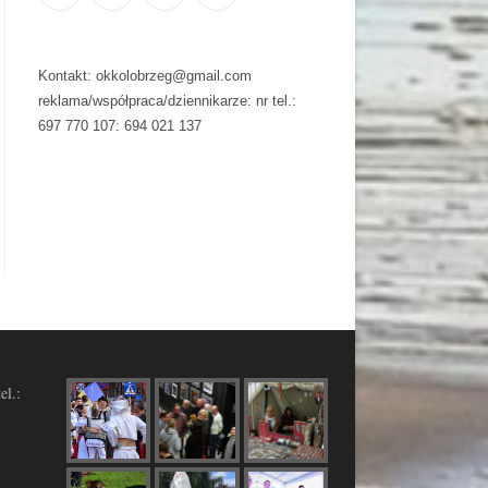
Kontakt: okkolobrzeg@gmail.com
reklama/współpraca/dziennikarze: nr tel.:
697 770 107: 694 021 137
el.: