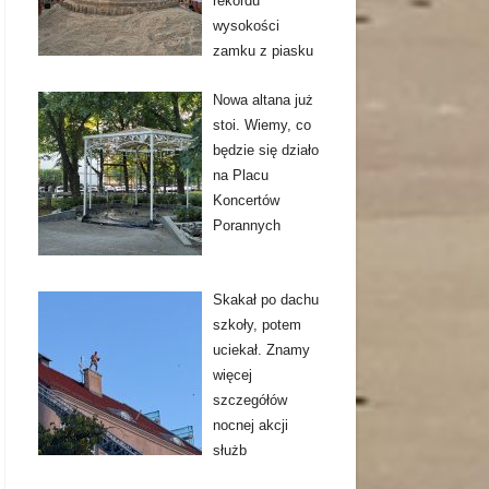
rekordu
wysokości
zamku z piasku
Nowa altana już
stoi. Wiemy, co
będzie się działo
na Placu
Koncertów
Porannych
Skakał po dachu
szkoły, potem
uciekał. Znamy
więcej
szczegółów
nocnej akcji
służb