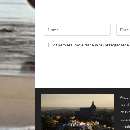
Zapamiętaj moje dane w tej przeglądarce 
Wszyst
okkolo
(w tym
materi
portal