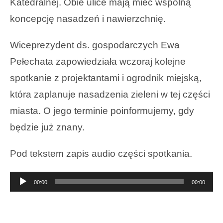
Katedralnej. Obie ulice mają mieć wspólną
koncepcję nasadzeń i nawierzchnię.
Wiceprezydent ds. gospodarczych Ewa
Pełechata zapowiedziała wczoraj kolejne
spotkanie z projektantami i ogrodnik miejską,
która zaplanuje nasadzenia zieleni w tej części
miasta. O jego terminie poinformujemy, gdy
będzie już znany.
Pod tekstem zapis audio części spotkania.
Odtwarzacz
00:00
00:00
plików
dźwiękowych