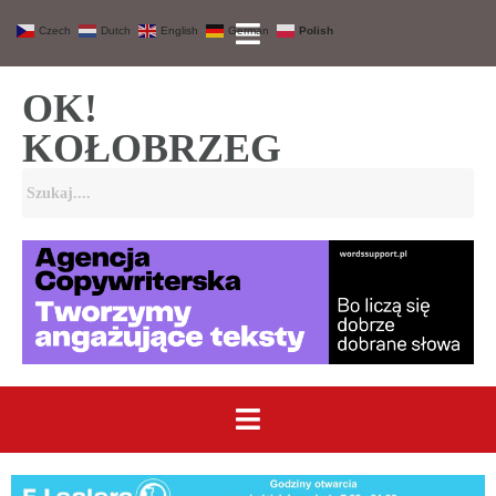
Czech
Dutch
English
German
Polish
OK!
KOŁOBRZEG