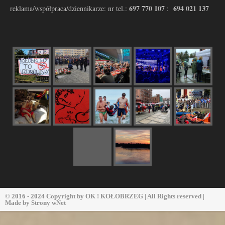
697 770 107
694 021 137
reklama/współpraca/dziennikarze: nr tel.:
:
© 2016 - 2024 Copyright by
OK ! KOŁOBRZEG
| All Rights reserved |
Made by
Strony wNet