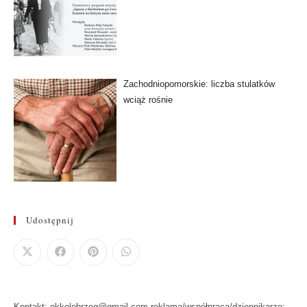
Zachodniopomorskie: liczba stulatków
wciąż rośnie
Udostępnij
Kontakt: okkolobrzeg@gmail.com reklama/współpraca/dziennikarze: