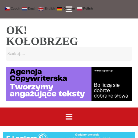
Czech
Dutch
English
German
Polish
OK!
KOŁOBRZEG