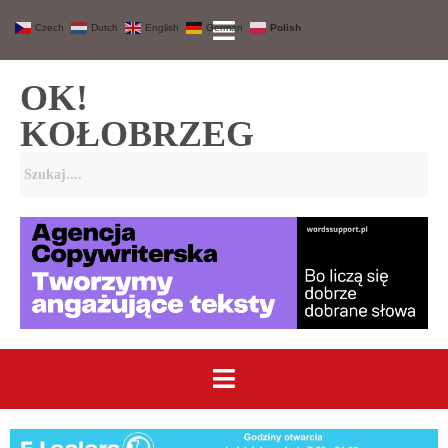
Czech
Dutch
English
German
Polish
OK!
KOŁOBRZEG