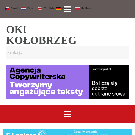
Czech
Dutch
English
German
Polish
OK!
KOŁOBRZEG