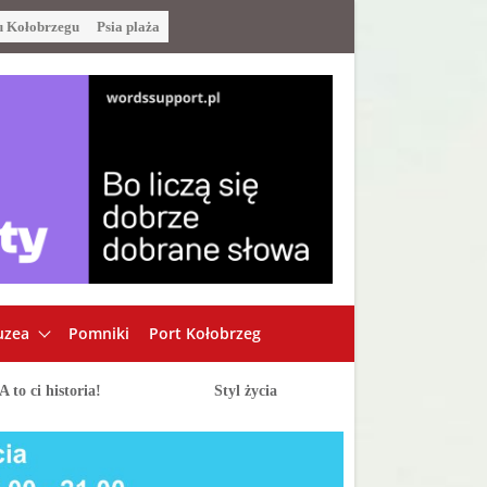
u Kołobrzegu
Psia plaża
zea
Pomniki
Port Kołobrzeg
A to ci historia!
Styl życia