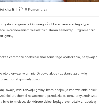
iej chwili
0 Komentarzy
roczysta inauguracja Gminnego Żłobka – pierwszej tego typu
dące ukoronowaniem wieloletnich starań samorządu, zgromadziło
adz gminy.
odczas ceremonii podkreślił znaczenie tego wydarzenia, nazywając
 że oto pierwszy w gminie Dygowo żłobek zostanie za chwilę
 przez portal gminadygowo.pl.
cji swojej wizji rozwoju gminy, która obejmuje zapewnienie opieki
ześniej uruchomić nowoczesne przedszkole, teraz przyszedł czas
y było to miejsce, do którego dzieci będą przychodziły z radością