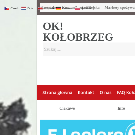
Lotnisko
Komunikacja Miejska
Markety spożywc
Czech
Dutch
English
German
Polish
OK!
KOŁOBRZEG
Strona główna
Kontakt
O nas
FAQ Koł
Ciekawe
Info