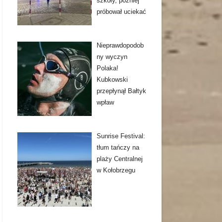
szkoły, później
próbował uciekać
Nieprawdopodob
ny wyczyn
Polaka!
Kubkowski
przepłynął Bałtyk
wpław
Sunrise Festival:
tłum tańczy na
plaży Centralnej
w Kołobrzegu