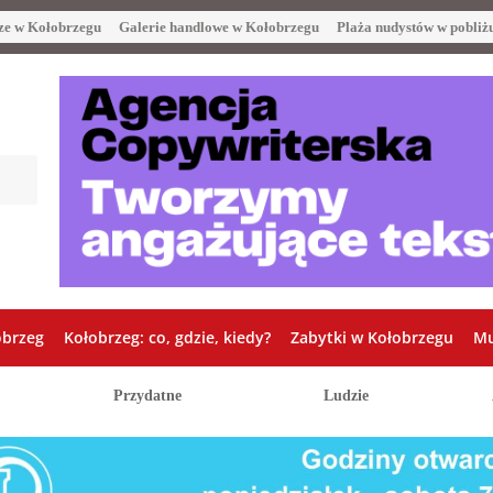
ze w Kołobrzegu
Galerie handlowe w Kołobrzegu
Plaża nudystów w pobliż
obrzeg
Kołobrzeg: co, gdzie, kiedy?
Zabytki w Kołobrzegu
Mu
Przydatne
Ludzie