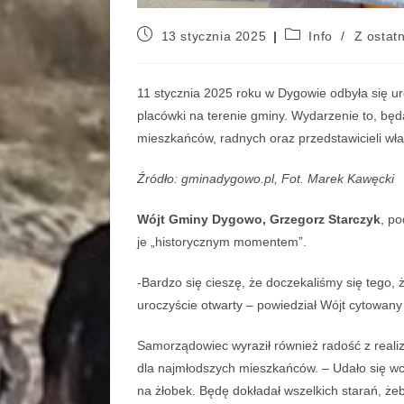
13 stycznia 2025
Info
/
Z ostatn
11 stycznia 2025 roku w Dygowie odbyła się u
placówki na terenie gminy. Wydarzenie to, bę
mieszkańców, radnych oraz przedstawicieli wł
Źródło: gminadygowo.pl, Fot. Marek Kawęcki
Wójt Gminy Dygowo, Grzegorz Starczyk
, p
je „historycznym momentem”.
-Bardzo się cieszę, że doczekaliśmy się tego,
uroczyście otwarty – powiedział Wójt cytowany
Samorządowiec wyraził również radość z realiza
dla najmłodszych mieszkańców. – Udało się wc
na żłobek. Będę dokładał wszelkich starań, żeb