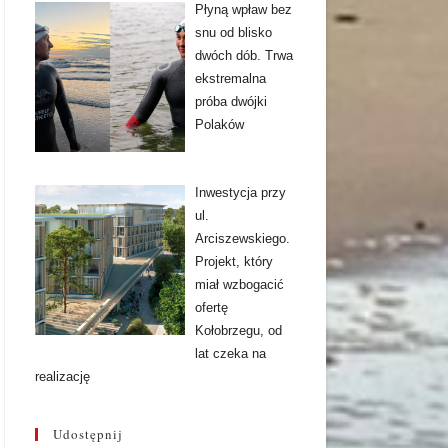
Płyną wpław bez
snu od blisko
dwóch dób. Trwa
ekstremalna
próba dwójki
Polaków
Inwestycja przy
ul.
Arciszewskiego.
Projekt, który
miał wzbogacić
ofertę
Kołobrzegu, od
lat czeka na
realizację
Udostępnij