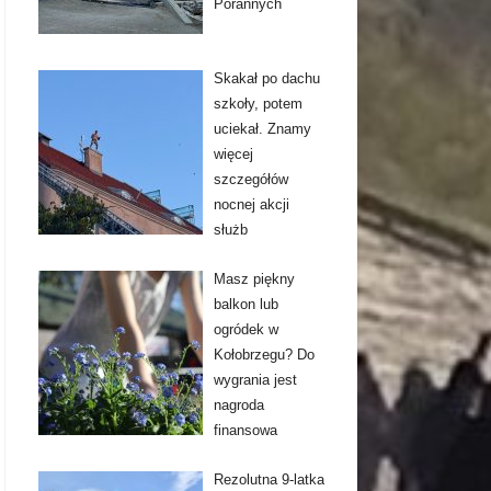
Porannych
Skakał po dachu
szkoły, potem
uciekał. Znamy
więcej
szczegółów
nocnej akcji
służb
Masz piękny
balkon lub
ogródek w
Kołobrzegu? Do
wygrania jest
nagroda
finansowa
Rezolutna 9-latka