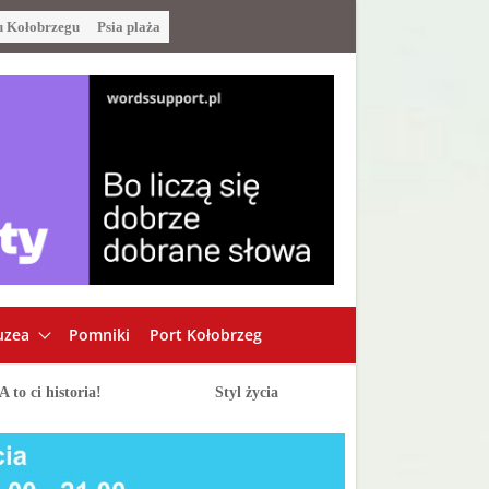
u Kołobrzegu
Psia plaża
zea
Pomniki
Port Kołobrzeg
A to ci historia!
Styl życia