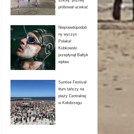
szkoły, później
próbował uciekać
Nieprawdopodob
ny wyczyn
Polaka!
Kubkowski
przepłynął Bałtyk
wpław
Sunrise Festival:
tłum tańczy na
plaży Centralnej
w Kołobrzegu