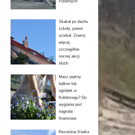
Porannych
Skakał po dachu
szkoły, potem
uciekał. Znamy
więcej
szczegółów
nocnej akcji
służb
Masz piękny
balkon lub
ogródek w
Kołobrzegu? Do
wygrania jest
nagroda
finansowa
Rezolutna 9-latka