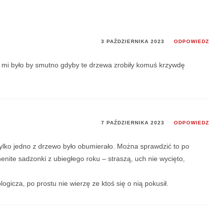
3 PAŹDZIERNIKA 2023
ODPOWIEDZ
 mi było by smutno gdyby te drzewa zrobiły komuś krzywdę
7 PAŹDZIERNIKA 2023
ODPOWIEDZ
ylko jedno z drzewo było obumierało. Można sprawdzić to po
nite sadzonki z ubiegłego roku – straszą, uch nie wycięto,
gicza, po prostu nie wierzę ze ktoś się o nią pokusił.