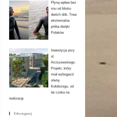
Płyną wpław bez
snu od blisko
dwóch dób. Trwa
ekstremalna
próba dwójki
Polaków
Inwestycja przy
ul.
Arciszewskiego.
Projekt, który
miał wzbogacić
ofertę
Kołobrzegu, od
lat czeka na
realizację
Udostępnij