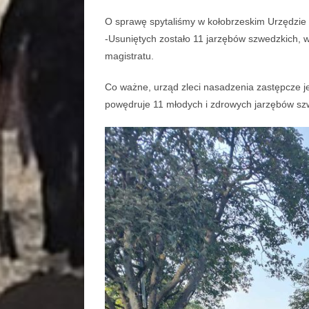
O sprawę spytaliśmy w kołobrzeskim Urzędzie 
-Usuniętych zostało 11 jarzębów szwedzkich, w
magistratu.
Co ważne, urząd zleci nasadzenia zastępcze j
powędruje 11 młodych i zdrowych jarzębów sz