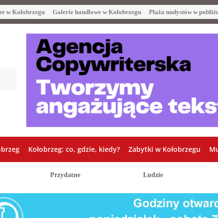
ze w Kołobrzegu
Galerie handlowe w Kołobrzegu
Plaża nudystów w pobliż
obrzeg
Kołobrzeg: co, gdzie, kiedy?
Zabytki w Kołobrzegu
Mu
Przydatne
Ludzie