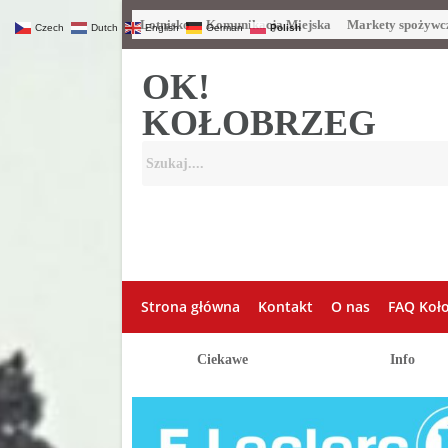
Lotnisko
Komunikacja Miejska
Markety spożywc
Czech
Dutch
English
German
Polish
OK!
KOŁOBRZEG
Strona główna
Kontakt
O nas
FAQ Koł
Ciekawe
Info