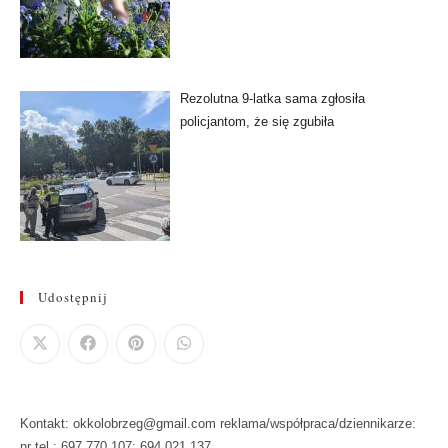
Rezolutna 9-latka sama zgłosiła
policjantom, że się zgubiła
Udostępnij
Kontakt: okkolobrzeg@gmail.com reklama/współpraca/dziennikarze:
nr tel.: 697 770 107: 694 021 137