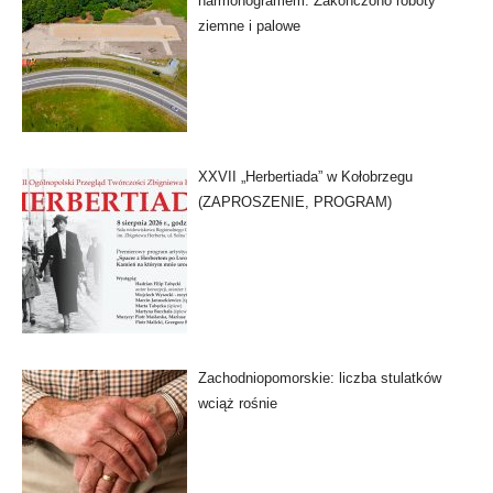
harmonogramem. Zakończono roboty
ziemne i palowe
XXVII „Herbertiada” w Kołobrzegu
(ZAPROSZENIE, PROGRAM)
Zachodniopomorskie: liczba stulatków
wciąż rośnie