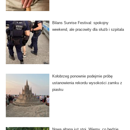
Bilans Sunrise Festival: spokojny
weekend, ale pracowity dla służb i szpitala
Kołobrzeg ponownie podejmie próbę
ustanowienia rekordu wysokości zamku z
piasku
Nowa altana już stoi. Wiemy, co będzie