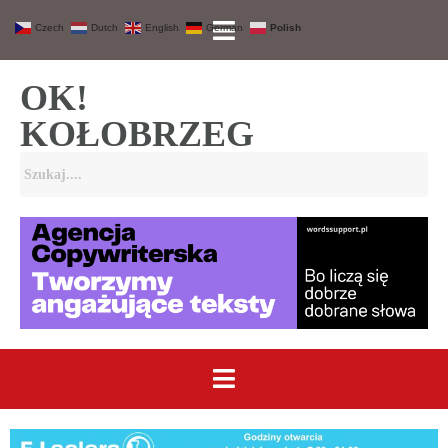
Czech
Dutch
English
German
Polish
OK!
KOŁOBRZEG