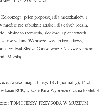
ej chwili
0 Komentarzy
Kołobrzegu, pełen propozycji dla mieszkańców i
 mieście nie zabraknie atrakcji dla całych rodzin,
tle, lokalnego rzemiosła, słodkości i plenerowych
n. seanse w kinie Wybrzeże, występ komediowy,
 oraz Festiwal Słodko Gorzko wraz z Nadzwyczajnymi
rnią Morską.
e: Drzewo magii, bilety: 18 zł (normalny), 14 zł
 w kasie RCK, w kasie Kina Wybrzeże oraz na tobilet.pl
rzeże: TOM I JERRY: PRZYGODA W MUZEUM,