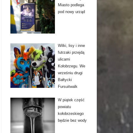
Miasto podlega
pod nowy urząd
Wilki, lisy i inne
futrzaki przejdą
ulicami
Kołobrzegu. We
wrześniu drugi
Bałtycki
Fursuitwalk
W piątek część
powiatu
kołobrzeskiego
będzie bez wody