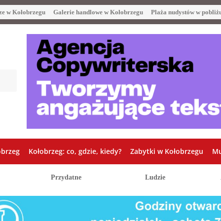
ze w Kołobrzegu
Galerie handlowe w Kołobrzegu
Plaża nudystów w pobliż
obrzeg
Kołobrzeg: co, gdzie, kiedy?
Zabytki w Kołobrzegu
Mu
Przydatne
Ludzie