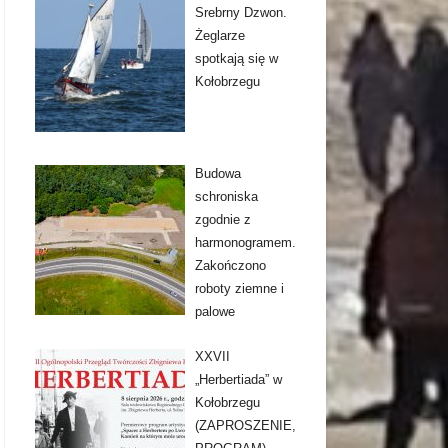
Srebrny Dzwon.
Żeglarze
spotkają się w
Kołobrzegu
Budowa
schroniska
zgodnie z
harmonogramem.
Zakończono
roboty ziemne i
palowe
XXVII
„Herbertiada” w
Kołobrzegu
(ZAPROSZENIE,