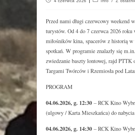
4 czerwca 2026
Info
/
Z ostatni
Przed nami długi czerwcowy weekend w 
turystów. Od 4 do 7 czerwca 2026 roku w
miłośników kina, spacerów z historią w 
spotkań. W programie znalazły się m.i
zwiedzanie baszty lontowej, rajd PTTK
Targami Twórców i Rzemiosła pod Lata
PROGRAM
04.06.2026, g. 12:30
– RCK Kino Wybrzeż
(ulgowy / Karta Mieszkańca) do nabycia
04.06.2026, g. 14:30
– RCK Kino Wyb