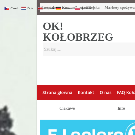
Lotnisko
Komunikacja Miejska
Markety spożywc
Czech
Dutch
English
German
Polish
OK!
KOŁOBRZEG
Strona główna
Kontakt
O nas
FAQ Koł
Ciekawe
Info