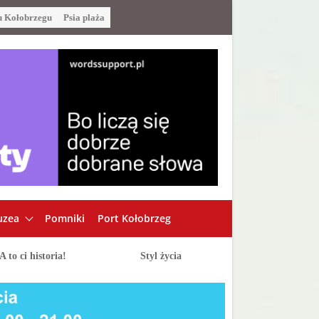
u Kołobrzegu
Psia plaża
zea
Pomniki
Port Kołobrzeg
A to ci historia!
Styl życia