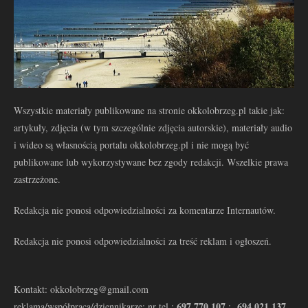
Wszystkie materiały publikowane na stronie okkolobrzeg.pl takie jak:
artykuły, zdjęcia (w tym szczególnie zdjęcia autorskie), materiały audio
i wideo są własnością portalu okkolobrzeg.pl i nie mogą być
publikowane lub wykorzystywane bez zgody redakcji. Wszelkie prawa
zastrzeżone.
Redakcja nie ponosi odpowiedzialności za komentarze Internautów.
Redakcja nie ponosi odpowiedzialności za treść reklam i ogłoszeń.
Kontakt: okkolobrzeg@gmail.com
697 770 107
694 021 137
reklama/współpraca/dziennikarze: nr tel.:
: