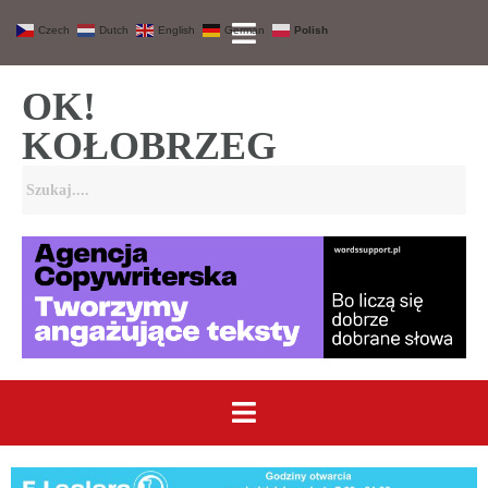
Czech
Dutch
English
German
Polish
OK!
KOŁOBRZEG