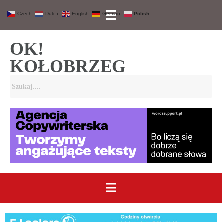
Czech
Dutch
English
German
Polish
OK!
KOŁOBRZEG