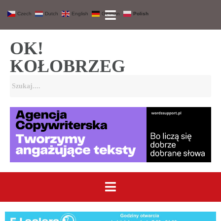
Czech
Dutch
English
German
Polish
OK!
KOŁOBRZEG