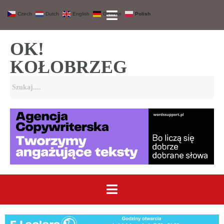
Czech
Dutch
English
German
Polish
OK!
KOŁOBRZEG