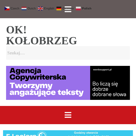
Czech
Dutch
English
German
Polish
OK!
KOŁOBRZEG