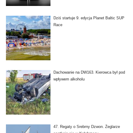
Dziś startuje 9. edycja Planet Baltic SUP
Race
Dachowanie na DW163. Kierowca był pod
wpływem alkoholu
47. Regaty o Srebrny Dzwon. Żeglarze