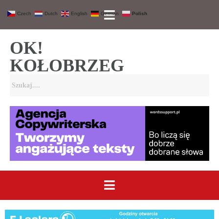
Czech
Dutch
English
German
Polish
OK!
KOŁOBRZEG