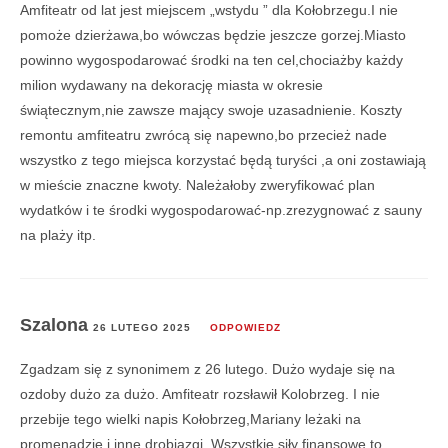
Amfiteatr od lat jest miejscem „wstydu ” dla Kołobrzegu.I nie
pomoże dzierżawa,bo wówczas będzie jeszcze gorzej.Miasto
powinno wygospodarować środki na ten cel,chociażby każdy
milion wydawany na dekorację miasta w okresie
świątecznym,nie zawsze mający swoje uzasadnienie. Koszty
remontu amfiteatru zwrócą się napewno,bo przecież nade
wszystko z tego miejsca korzystać będą turyści ,a oni zostawiają
w mieście znaczne kwoty. Należałoby zweryfikować plan
wydatków i te środki wygospodarować-np.zrezygnować z sauny
na plaży itp.
Szalona
26 LUTEGO 2025
ODPOWIEDZ
Zgadzam się z synonimem z 26 lutego. Dużo wydaje się na
ozdoby dużo za dużo. Amfiteatr rozsławił Kolobrzeg. I nie
przebije tego wielki napis Kołobrzeg,Mariany leżaki na
promenadzie i inne drobiazgi. Wszystkie siły finansowe to