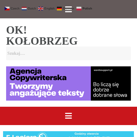
Czech
Dutch
English
German
Polish
OK!
KOŁOBRZEG