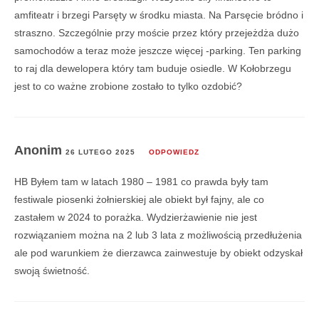
amfiteatr i brzegi Parsęty w środku miasta. Na Parsęcie bródno i
straszno. Szczególnie przy moście przez który przejeżdża dużo
samochodów a teraz może jeszcze więcej -parking. Ten parking
to raj dla dewelopera który tam buduje osiedle. W Kołobrzegu
jest to co ważne zrobione zostało to tylko ozdobić?
Anonim
26 LUTEGO 2025
ODPOWIEDZ
HB Byłem tam w latach 1980 – 1981 co prawda były tam
festiwale piosenki żołnierskiej ale obiekt był fajny, ale co
zastałem w 2024 to porażka. Wydzierżawienie nie jest
rozwiązaniem można na 2 lub 3 lata z możliwością przedłużenia
ale pod warunkiem że dierzawca zainwestuje by obiekt odzyskał
swoją świetność.