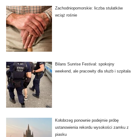
Zachodniopomorskie: liczba stulatków
wciąż rośnie
Bilans Sunrise Festival: spokojny
weekend, ale pracowity dla służb i szpitala
Kołobrzeg ponownie podejmie próbę
ustanowienia rekordu wysokości zamku z
piasku