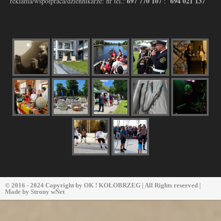
697 770 107
694 021 137
reklama/współpraca/dziennikarze: nr tel.:
:
© 2016 - 2024 Copyright by
OK ! KOŁOBRZEG
| All Rights reserved |
Made by
Strony wNet