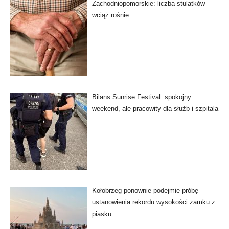
Zachodniopomorskie: liczba stulatków
wciąż rośnie
Bilans Sunrise Festival: spokojny
weekend, ale pracowity dla służb i szpitala
Kołobrzeg ponownie podejmie próbę
ustanowienia rekordu wysokości zamku z
piasku