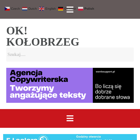
Czech
Dutch
English
German
Polish
OK!
KOŁOBRZEG