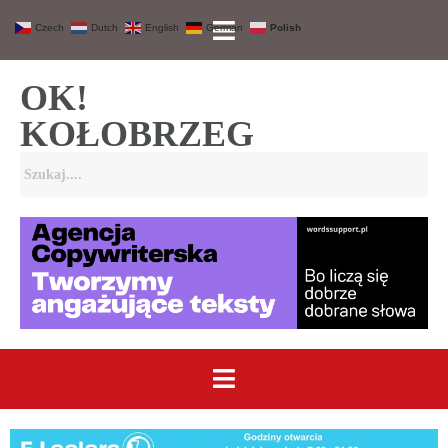
Czech
Dutch
English
German
Polish
OK!
KOŁOBRZEG