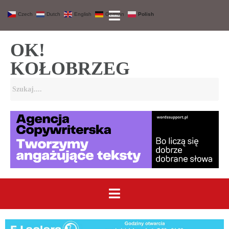
Czech
Dutch
English
German
Polish
OK!
KOŁOBRZEG