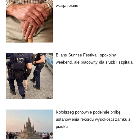
wciąż rośnie
Bilans Sunrise Festival: spokojny
weekend, ale pracowity dla służb i szpitala
Kołobrzeg ponownie podejmie próbę
ustanowienia rekordu wysokości zamku z
piasku