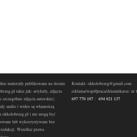
kie materiały publikowane na stronie
Kontakt: okkolobrzeg@gmail.com
brzeg.pl takie jak: artykuły, zdjęcia
reklama/współpraca/dziennikarze: nr t
697 770 107
694 021 137
 szczególnie zdjęcia autorskie),
:
ały audio i wideo są własnością
u okkolobrzeg.pl i nie mogą być
kowane lub wykorzystywane bez
redakcji. Wszelkie prawa
eżone.