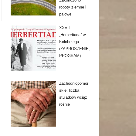
Zakończono
roboty ziemne i
palowe
XXVII
„Herbertiada” w
Kołobrzegu
(ZAPROSZENIE,
PROGRAM)
Zachodniopomor
skie: liczba
stulatków wciąż
rośnie