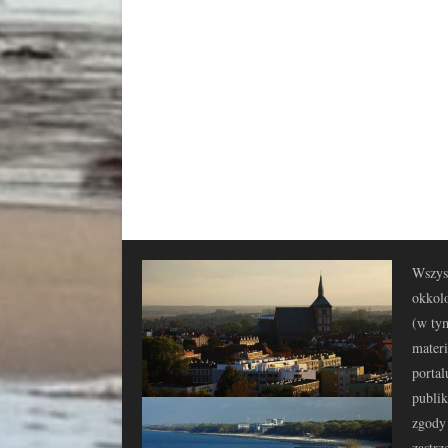
Wszyst
okkolo
(w tym
materi
portal
publi
zgody 
zastrz