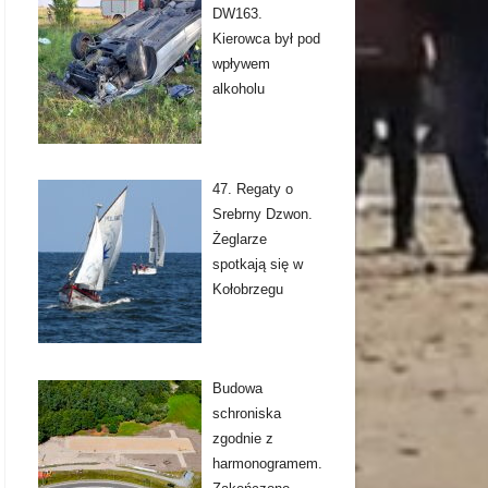
DW163.
Kierowca był pod
wpływem
alkoholu
47. Regaty o
Srebrny Dzwon.
Żeglarze
spotkają się w
Kołobrzegu
Budowa
schroniska
zgodnie z
harmonogramem.