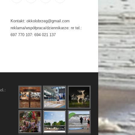
Kontakt: okkolobrzeg@gmail.com
reklama/współpraca/dziennikarze: nr tel.:
697 770 107: 694 021 137
el.: