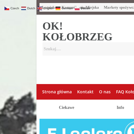
Lotnisko
Komunikacja Miejska
Markety spożywc
Czech
Dutch
English
German
Polish
OK!
KOŁOBRZEG
Strona główna
Kontakt
O nas
FAQ Koł
Ciekawe
Info