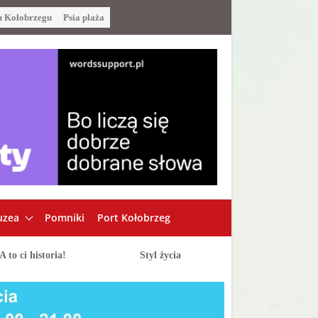
u Kołobrzegu
Psia plaża
zea
Pomniki
Port Kołobrzeg
A to ci historia!
Styl życia