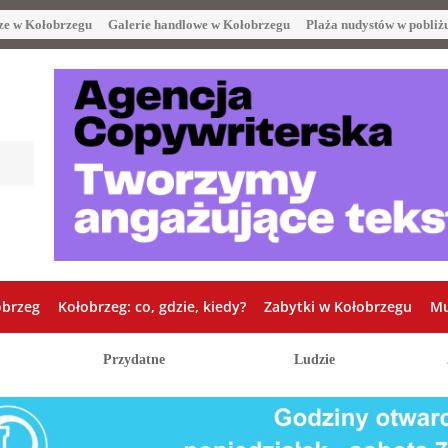
ze w Kołobrzegu
Galerie handlowe w Kołobrzegu
Plaża nudystów w pobliż
obrzeg
Kołobrzeg: co, gdzie, kiedy?
Zabytki w Kołobrzegu
Mu
Przydatne
Ludzie