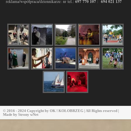
697 770 107
694 021 137
reklama/współpraca/dziennikarze: nr tel.:
:
© 2016 - 2024 Copyright by
OK ! KOŁOBRZEG
| All Rights reserved |
Made by
Strony wNet