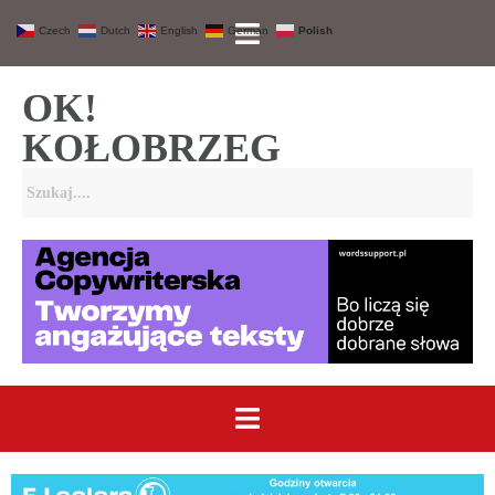
Czech
Dutch
English
German
Polish
OK!
KOŁOBRZEG