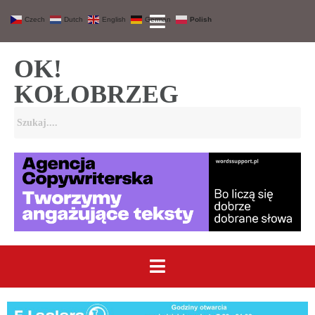
Czech
Dutch
English
German
Polish
OK!
KOŁOBRZEG