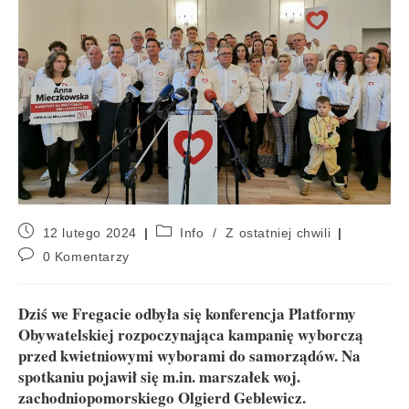
12 lutego 2024
Info
/
Z ostatniej chwili
0 Komentarzy
Dziś we Fregacie odbyła się konferencja Platformy
Obywatelskiej rozpoczynająca kampanię wyborczą
przed kwietniowymi wyborami do samorządów. Na
spotkaniu pojawił się m.in. marszałek woj.
zachodniopomorskiego Olgierd Geblewicz.