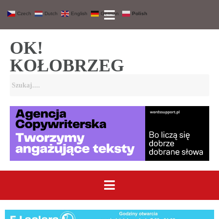
Czech
Dutch
English
German
Polish
OK!
KOŁOBRZEG