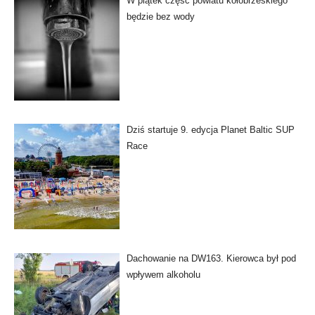
W piątek część powiatu kołobrzeskiego
będzie bez wody
Dziś startuje 9. edycja Planet Baltic SUP
Race
Dachowanie na DW163. Kierowca był pod
wpływem alkoholu