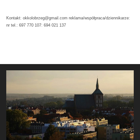
Kontakt: okkolobrzeg@gmail.com reklama/współpraca/dziennikarze:
nr tel.: 697 770 107: 694 021 137