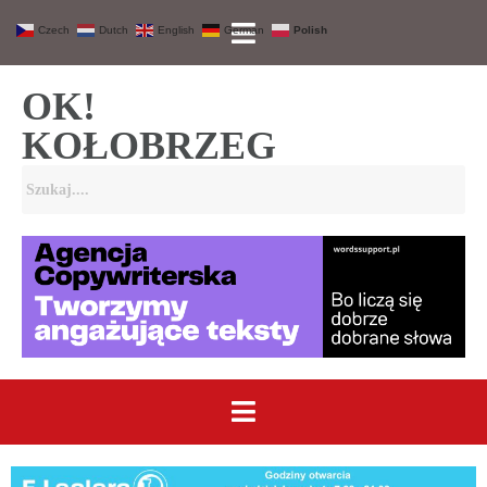
Czech
Dutch
English
German
Polish
OK!
KOŁOBRZEG