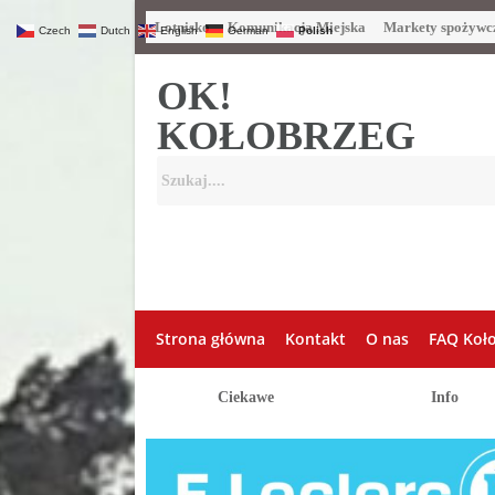
Lotnisko
Komunikacja Miejska
Markety spożywc
Czech
Dutch
English
German
Polish
OK!
KOŁOBRZEG
Strona główna
Kontakt
O nas
FAQ Koł
Ciekawe
Info