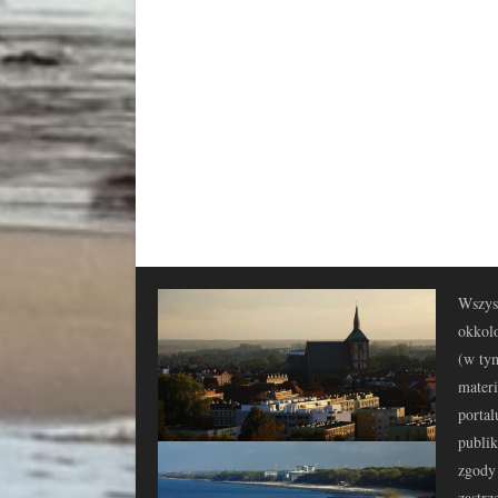
Wszyst
okkolo
(w tym
materi
portal
publi
zgody 
zastrz