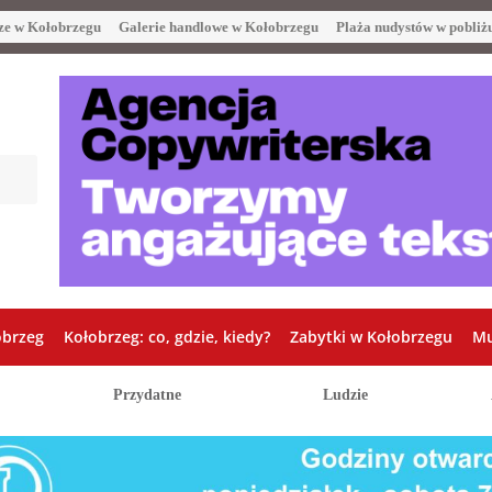
ze w Kołobrzegu
Galerie handlowe w Kołobrzegu
Plaża nudystów w pobliż
obrzeg
Kołobrzeg: co, gdzie, kiedy?
Zabytki w Kołobrzegu
Mu
Przydatne
Ludzie