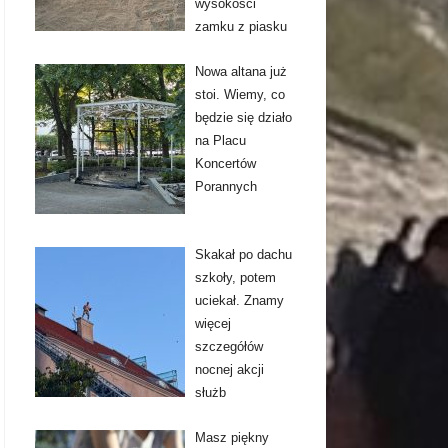
wysokości
zamku z piasku
Nowa altana już
stoi. Wiemy, co
będzie się działo
na Placu
Koncertów
Porannych
Skakał po dachu
szkoły, potem
uciekał. Znamy
więcej
szczegółów
nocnej akcji
służb
Masz piękny