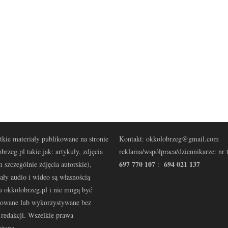
kie materiały publikowane na stronie
Kontakt: okkolobrzeg@gmail.com
brzeg.pl takie jak: artykuły, zdjęcia
reklama/współpraca/dziennikarze: nr t
697 770 107
694 021 137
 szczególnie zdjęcia autorskie),
:
ały audio i wideo są własnością
u okkolobrzeg.pl i nie mogą być
kowane lub wykorzystywane bez
redakcji. Wszelkie prawa
eżone.