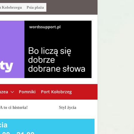
u Kołobrzegu
Psia plaża
zea
Pomniki
Port Kołobrzeg
A to ci historia!
Styl życia