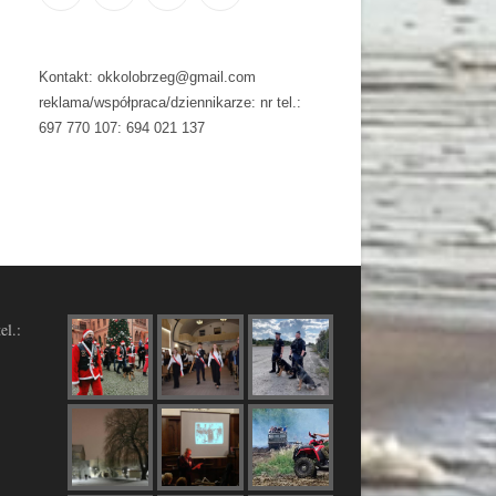
Kontakt: okkolobrzeg@gmail.com
reklama/współpraca/dziennikarze: nr tel.:
697 770 107: 694 021 137
el.: