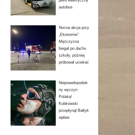
pełni elektryczny
autobus
Nocna akcja przy
„Ekonomie”.
Mężczyzna
biegał po dachu
szkoły, później
próbował uciekać
Nieprawdopodob
ny wyczyn
Polaka!
Kubkowski
przepłynął Bałtyk
wpław