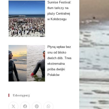
Sunrise Festival:
tłum tańczy na
plaży Centralnej
w Kołobrzegu
Płyną wpław bez
snu od blisko
dwóch dób. Trwa
ekstremalna
próba dwójki
Polaków
Udostępnij