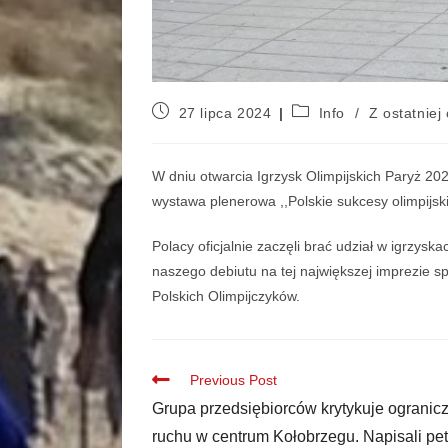
27 lipca 2024
Info
/
Z ostatniej 
W dniu otwarcia Igrzysk Olimpijskich Paryż 20
wystawa plenerowa ,,Polskie sukcesy olimpijski
Polacy oficjalnie zaczęli brać udział w igrzysk
naszego debiutu na tej największej imprezie sp
Polskich Olimpijczyków.
Previous Post
Grupa przedsiębiorców krytykuje ogranic
ruchu w centrum Kołobrzegu. Napisali pet