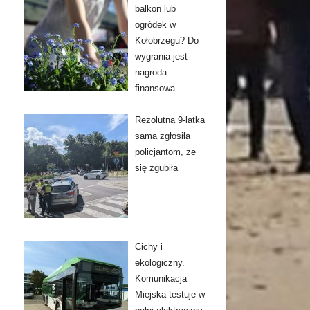
balkon lub
ogródek w
Kołobrzegu? Do
wygrania jest
nagroda
finansowa
Rezolutna 9-latka
sama zgłosiła
policjantom, że
się zgubiła
Cichy i
ekologiczny.
Komunikacja
Miejska testuje w